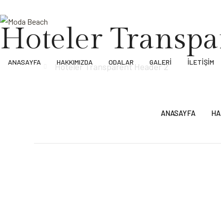
Hoteler Transpa
ANASAYFA
HAKKIMIZDA
ODALAR
GALERI
İLETIŞIM
Anasayfa
Hoteler Transparent Header 2
ANASAYFA
HA