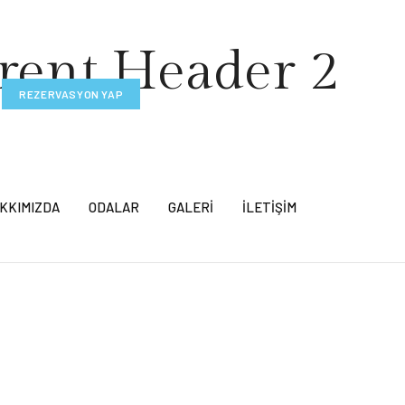
rent Header 2
REZERVASYON YAP
KKIMIZDA
ODALAR
GALERI
İLETIŞIM